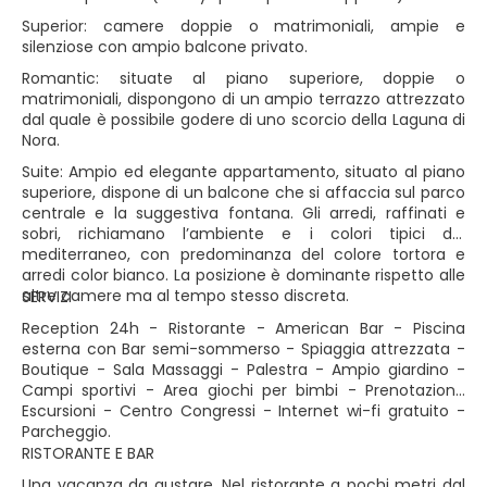
Superior: camere doppie o matrimoniali, ampie e
silenziose con ampio balcone privato.
Romantic: situate al piano superiore, doppie o
matrimoniali, dispongono di un ampio terrazzo attrezzato
dal quale è possibile godere di uno scorcio della Laguna di
Nora.
Suite: Ampio ed elegante appartamento, situato al piano
superiore, dispone di un balcone che si affaccia sul parco
centrale e la suggestiva fontana. Gli arredi, raffinati e
sobri, richiamano l’ambiente e i colori tipici del
mediterraneo, con predominanza del colore tortora e
arredi color bianco. La posizione è dominante rispetto alle
altre camere ma al tempo stesso discreta.
SERVIZI
Reception 24h - Ristorante - American Bar - Piscina
esterna con Bar semi-sommerso - Spiaggia attrezzata -
Boutique - Sala Massaggi - Palestra - Ampio giardino -
Campi sportivi - Area giochi per bimbi - Prenotazione
Escursioni - Centro Congressi - Internet wi-fi gratuito -
Parcheggio.
RISTORANTE E BAR
Una vacanza da gustare. Nel ristorante a pochi metri dal