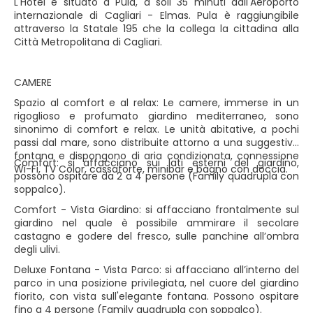
L'Hotel è situato a Pula, a soli 35 minuti dall'Aeroporto
internazionale di Cagliari - Elmas. Pula è raggiungibile
attraverso la Statale 195 che la collega la cittadina alla
Città Metropolitana di Cagliari.
CAMERE
Spazio al comfort e al relax: Le camere, immerse in un
rigoglioso e profumato giardino mediterraneo, sono
sinonimo di comfort e relax. Le unità abitative, a pochi
passi dal mare, sono distribuite attorno a una suggestiva
fontana e dispongono di aria condizionata, connessione
Comfort: si affacciano sui lati esterni del giardino,
Wi-Fi, TV Color, cassaforte, minibar e bagno con doccia.
possono ospitare da 2 a 4 persone (Family quadrupla con
soppalco).
Comfort - Vista Giardino: si affacciano frontalmente sul
giardino nel quale è possibile ammirare il secolare
castagno e godere del fresco, sulle panchine all’ombra
degli ulivi.
Deluxe Fontana - Vista Parco: si affacciano all’interno del
parco in una posizione privilegiata, nel cuore del giardino
fiorito, con vista sull'elegante fontana. Possono ospitare
fino a 4 persone (Family quadrupla con soppalco).