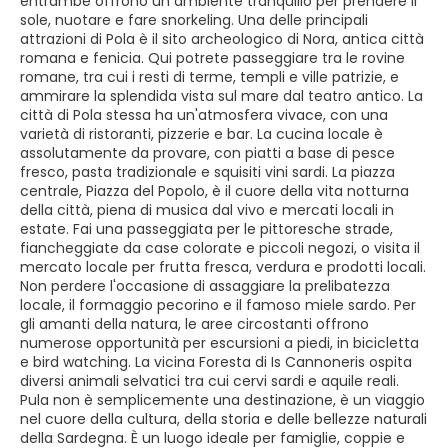
entrambe offrono un ambiente tranquillo per prendere il
sole, nuotare e fare snorkeling. Una delle principali
attrazioni di Pola è il sito archeologico di Nora, antica città
romana e fenicia. Qui potrete passeggiare tra le rovine
romane, tra cui i resti di terme, templi e ville patrizie, e
ammirare la splendida vista sul mare dal teatro antico. La
città di Pola stessa ha un'atmosfera vivace, con una
varietà di ristoranti, pizzerie e bar. La cucina locale è
assolutamente da provare, con piatti a base di pesce
fresco, pasta tradizionale e squisiti vini sardi. La piazza
centrale, Piazza del Popolo, è il cuore della vita notturna
della città, piena di musica dal vivo e mercati locali in
estate. Fai una passeggiata per le pittoresche strade,
fiancheggiate da case colorate e piccoli negozi, o visita il
mercato locale per frutta fresca, verdura e prodotti locali.
Non perdere l'occasione di assaggiare la prelibatezza
locale, il formaggio pecorino e il famoso miele sardo. Per
gli amanti della natura, le aree circostanti offrono
numerose opportunità per escursioni a piedi, in bicicletta
e bird watching. La vicina Foresta di Is Cannoneris ospita
diversi animali selvatici tra cui cervi sardi e aquile reali.
Pula non è semplicemente una destinazione, è un viaggio
nel cuore della cultura, della storia e delle bellezze naturali
della Sardegna. È un luogo ideale per famiglie, coppie e