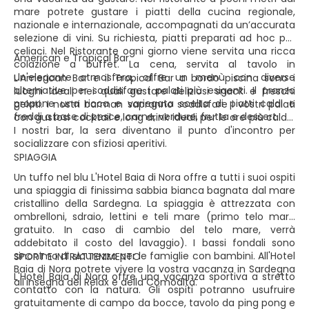
mare potrete gustare i piatti della cucina regionale,
nazionale e internazionale, accompagnati da un’accurata
selezione di vini. Su richiesta, piatti preparati ad hoc per
celiaci. Nel Ristorante ogni giorno viene servita una ricca
American e Tropical Bar
colazione a buffet. La cena, servita al tavolo in
un'elegante atmosfera, offre un menù con diverse
L'American Bar e il Tropical Bar a bordo piscina sono i
alternative per soddisfare i palati più esigenti. Il pranzo
luoghi ideali nei quali gustare deliziosi snack e freschi
propone una ricca e variegata scelta di piatti caldi e
gelati. I nostri barman sapranno soddisfare i vostri palati
freddi a base di pesce, carne, verdure, frutta e dessert.
con gustosi cocktail e long drink ideali per le ore più calde.
I nostri bar, la sera diventano il punto d'incontro per
socializzare con sfiziosi aperitivi.
SPIAGGIA
Un tuffo nel blu L'Hotel Baia di Nora offre a tutti i suoi ospiti
una spiaggia di finissima sabbia bianca bagnata dal mare
cristallino della Sardegna. La spiaggia è attrezzata con
ombrelloni, sdraio, lettini e teli mare (primo telo mare
gratuito. In caso di cambio del telo mare, verrà
addebitato il costo del lavaggio). I bassi fondali sono
sinonimo di sicurezza per le famiglie con bambini. All'Hotel
SPORT E INTRATTENIMENTO
Baia di Nora potrete vivere la vostra vacanza in Sardegna
L'Hotel Baia di Nora offre una vacanza sportiva a stretto
all'insegna del Relax e della Comodità.
contatto con la natura. Gli ospiti potranno usufruire
gratuitamente di campo da bocce, tavolo da ping pong e