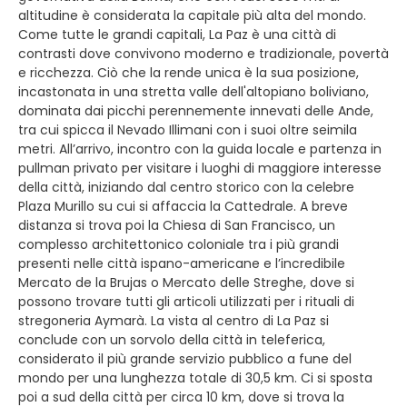
altitudine è considerata la capitale più alta del mondo.
Come tutte le grandi capitali, La Paz è una città di
contrasti dove convivono moderno e tradizionale, povertà
e ricchezza. Ciò che la rende unica è la sua posizione,
incastonata in una stretta valle dell'altopiano boliviano,
dominata dai picchi perennemente innevati delle Ande,
tra cui spicca il Nevado Illimani con i suoi oltre seimila
metri. All’arrivo, incontro con la guida locale e partenza in
pullman privato per visitare i luoghi di maggiore interesse
della città, iniziando dal centro storico con la celebre
Plaza Murillo su cui si affaccia la Cattedrale. A breve
distanza si trova poi la Chiesa di San Francisco, un
complesso architettonico coloniale tra i più grandi
presenti nelle città ispano-americane e l’incredibile
Mercato de la Brujas o Mercato delle Streghe, dove si
possono trovare tutti gli articoli utilizzati per i rituali di
stregoneria Aymarà. La vista al centro di La Paz si
conclude con un sorvolo della città in teleferica,
considerato il più grande servizio pubblico a fune del
mondo per una lunghezza totale di 30,5 km. Ci si sposta
poi a sud della città per circa 10 km, dove si trova la