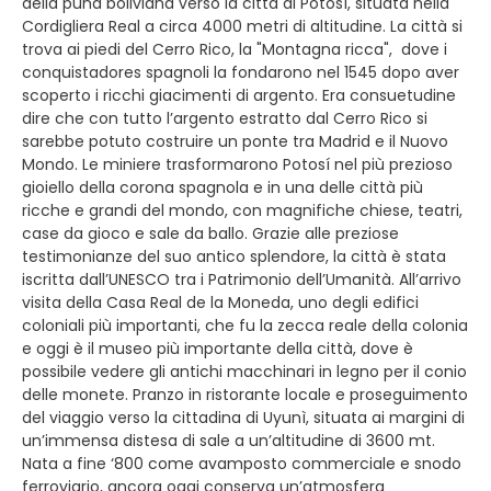
della puna boliviana verso la città di Potosì, situata nella
Cordigliera Real a circa 4000 metri di altitudine. La città si
trova ai piedi del Cerro Rico, la "Montagna ricca", dove i
conquistadores spagnoli la fondarono nel 1545 dopo aver
scoperto i ricchi giacimenti di argento. Era consuetudine
dire che con tutto l’argento estratto dal Cerro Rico si
sarebbe potuto costruire un ponte tra Madrid e il Nuovo
Mondo. Le miniere trasformarono Potosí nel più prezioso
gioiello della corona spagnola e in una delle città più
ricche e grandi del mondo, con magnifiche chiese, teatri,
case da gioco e sale da ballo. Grazie alle preziose
testimonianze del suo antico splendore, la città è stata
iscritta dall’UNESCO tra i Patrimonio dell’Umanità. All’arrivo
visita della Casa Real de la Moneda, uno degli edifici
coloniali più importanti, che fu la zecca reale della colonia
e oggi è il museo più importante della città, dove è
possibile vedere gli antichi macchinari in legno per il conio
delle monete. Pranzo in ristorante locale e proseguimento
del viaggio verso la cittadina di Uyunì, situata ai margini di
un’immensa distesa di sale a un’altitudine di 3600 mt.
Nata a fine ‘800 come avamposto commerciale e snodo
ferroviario, ancora oggi conserva un’atmosfera