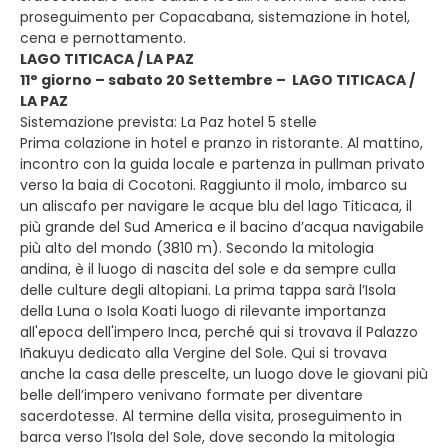
proseguimento per Copacabana, sistemazione in hotel,
cena e pernottamento.
LAGO TITICACA / LA PAZ
11° giorno – sabato 20 Settembre – LAGO TITICACA /
LA PAZ
Sistemazione prevista: La Paz hotel 5 stelle
Prima colazione in hotel e pranzo in ristorante. Al mattino,
incontro con la guida locale e partenza in pullman privato
verso la baia di Cocotoni. Raggiunto il molo, imbarco su
un aliscafo per navigare le acque blu del lago Titicaca, il
più grande del Sud America e il bacino d’acqua navigabile
più alto del mondo (3810 m). Secondo la mitologia
andina, è il luogo di nascita del sole e da sempre culla
delle culture degli altopiani. La prima tappa sarà l’Isola
della Luna o Isola Koati luogo di rilevante importanza
all'epoca dell'impero Inca, perché qui si trovava il Palazzo
Iñakuyu dedicato alla Vergine del Sole. Qui si trovava
anche la casa delle prescelte, un luogo dove le giovani più
belle dell’impero venivano formate per diventare
sacerdotesse. Al termine della visita, proseguimento in
barca verso l’Isola del Sole, dove secondo la mitologia