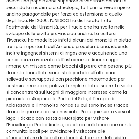
aveva una popolazione superiore ai ventimila abitanti e
secondo la moderna archeologia, fu il primo vero impero
andino paragonabile per forza ed estensione a quello
degli Inca. Nel 2000, l’UNESCO ha dichiarato il sito
Patrimonio dell’Umanità, per il ruolo che ha svolto nello
sviluppo della civiltà pre-incaica andina. La cultura
Tiwanaku ha modellato infatti alcuni dei monoliti in pietra
tra i più importanti dell'America precolombiana, ideando
inoltre ingegnosi sistemi di irrigazione e acquisendo una
conoscenza avanzata dell’astronomia. Ancora oggi
rimane un mistero come blocchi di pietra che pesano più
di cento tonnellate siano stati portati sull'altopiano,
sollevati e sovrapposti con precisione matematica per
costruire recinzioni, palazzi, templi e statue sacre. La visita
si concentrerà sui luoghi di maggiore interesse come la
piramide di Akapana, la Porta del Sole, il Tempio di
Kalasasaya e il monolito Ponce su cui sono incise tracce
di una lingua ancora sconosciuta. Proseguimento verso il
lago Titicaca con sosta a Huatajata per visitare
l’Ecovillaggio Radici Andine, creato in collaborazione con le
comunità locali per avvicinare il visitatore alle
sfaccettature delle culture locali. Al termine della visita