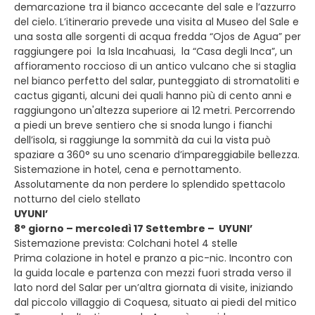
demarcazione tra il bianco accecante del sale e l’azzurro
del cielo. L’itinerario prevede una visita al Museo del Sale e
una sosta alle sorgenti di acqua fredda “Ojos de Agua” per
raggiungere poi la Isla Incahuasi, la “Casa degli Inca”, un
affioramento roccioso di un antico vulcano che si staglia
nel bianco perfetto del salar, punteggiato di stromatoliti e
cactus giganti, alcuni dei quali hanno più di cento anni e
raggiungono un'altezza superiore ai 12 metri. Percorrendo
a piedi un breve sentiero che si snoda lungo i fianchi
dell’isola, si raggiunge la sommità da cui la vista può
spaziare a 360° su uno scenario d’impareggiabile bellezza.
Sistemazione in hotel, cena e pernottamento.
Assolutamente da non perdere lo splendido spettacolo
notturno del cielo stellato
UYUNI’
8° giorno – mercoledì 17 Settembre – UYUNI’
Sistemazione prevista: Colchani hotel 4 stelle
Prima colazione in hotel e pranzo a pic-nic. Incontro con
la guida locale e partenza con mezzi fuori strada verso il
lato nord del Salar per un’altra giornata di visite, iniziando
dal piccolo villaggio di Coquesa, situato ai piedi del mitico