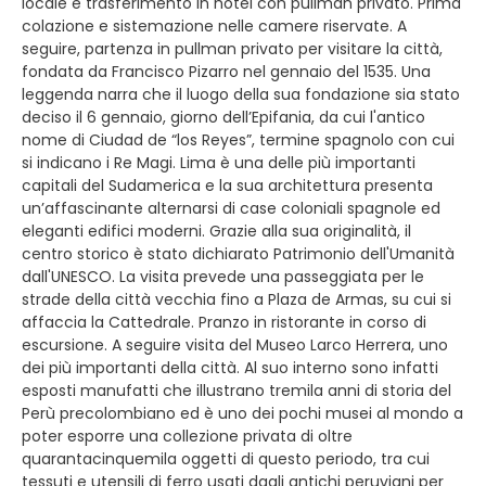
locale e trasferimento in hotel con pullman privato. Prima
colazione e sistemazione nelle camere riservate. A
seguire, partenza in pullman privato per visitare la città,
fondata da Francisco Pizarro nel gennaio del 1535. Una
leggenda narra che il luogo della sua fondazione sia stato
deciso il 6 gennaio, giorno dell’Epifania, da cui l'antico
nome di Ciudad de “los Reyes”, termine spagnolo con cui
si indicano i Re Magi. Lima è una delle più importanti
capitali del Sudamerica e la sua architettura presenta
un’affascinante alternarsi di case coloniali spagnole ed
eleganti edifici moderni. Grazie alla sua originalità, il
centro storico è stato dichiarato Patrimonio dell'Umanità
dall'UNESCO. La visita prevede una passeggiata per le
strade della città vecchia fino a Plaza de Armas, su cui si
affaccia la Cattedrale. Pranzo in ristorante in corso di
escursione. A seguire visita del Museo Larco Herrera, uno
dei più importanti della città. Al suo interno sono infatti
esposti manufatti che illustrano tremila anni di storia del
Perù precolombiano ed è uno dei pochi musei al mondo a
poter esporre una collezione privata di oltre
quarantacinquemila oggetti di questo periodo, tra cui
tessuti e utensili di ferro usati dagli antichi peruviani per