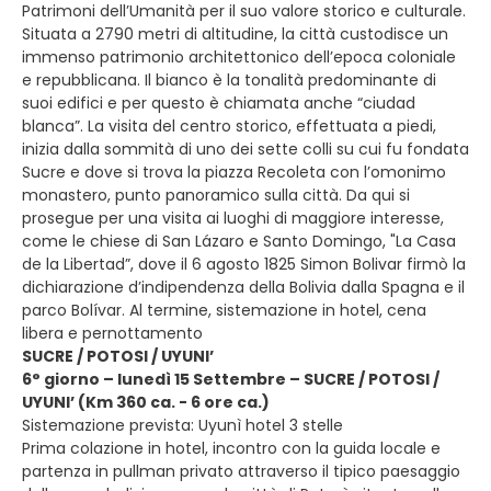
Patrimoni dell’Umanità per il suo valore storico e culturale.
Situata a 2790 metri di altitudine, la città custodisce un
immenso patrimonio architettonico dell’epoca coloniale
e repubblicana. Il bianco è la tonalità predominante di
suoi edifici e per questo è chiamata anche “ciudad
blanca”. La visita del centro storico, effettuata a piedi,
inizia dalla sommità di uno dei sette colli su cui fu fondata
Sucre e dove si trova la piazza Recoleta con l’omonimo
monastero, punto panoramico sulla città. Da qui si
prosegue per una visita ai luoghi di maggiore interesse,
come le chiese di San Lázaro e Santo Domingo, "La Casa
de la Libertad”, dove il 6 agosto 1825 Simon Bolivar firmò la
dichiarazione d’indipendenza della Bolivia dalla Spagna e il
parco Bolívar. Al termine, sistemazione in hotel, cena
libera e pernottamento
SUCRE / POTOSI / UYUNI’
6° giorno – lunedì 15 Settembre – SUCRE / POTOSI /
UYUNI’ (Km 360 ca. - 6 ore ca.)
Sistemazione prevista: Uyunì hotel 3 stelle
Prima colazione in hotel, incontro con la guida locale e
partenza in pullman privato attraverso il tipico paesaggio