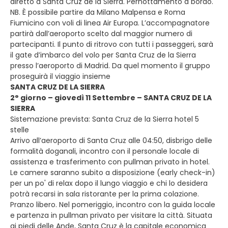
diretto a Santa Cruz de la Sierra. Pernottamento a bordo.
NB. È possibile partire da Milano Malpensa e Roma
Fiumicino con voli di linea Air Europa. L’accompagnatore
partirà dall’aeroporto scelto dal maggior numero di
partecipanti. Il punto di ritrovo con tutti i passeggeri, sarà
il gate d’imbarco del volo per Santa Cruz de la Sierra
presso l’aeroporto di Madrid. Da quel momento il gruppo
proseguirà il viaggio insieme
SANTA CRUZ DE LA SIERRA
2° giorno – giovedì 11 Settembre – SANTA CRUZ DE LA
SIERRA
Sistemazione prevista: Santa Cruz de la Sierra hotel 5
stelle
Arrivo all’aeroporto di Santa Cruz alle 04:50, disbrigo delle
formalità doganali, incontro con il personale locale di
assistenza e trasferimento con pullman privato in hotel.
Le camere saranno subito a disposizione (early check-in)
per un po' di relax dopo il lungo viaggio e chi lo desidera
potrà recarsi in sala ristorante per la prima colazione.
Pranzo libero. Nel pomeriggio, incontro con la guida locale
e partenza in pullman privato per visitare la città. Situata
ai piedi delle Ande, Santa Cruz è la capitale economica