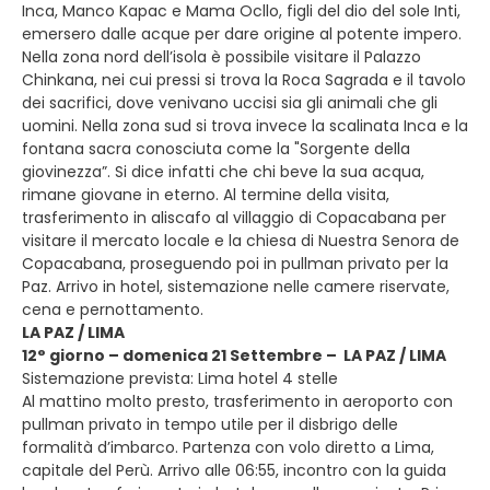
Inca, Manco Kapac e Mama Ocllo, figli del dio del sole Inti,
emersero dalle acque per dare origine al potente impero.
Nella zona nord dell’isola è possibile visitare il Palazzo
Chinkana, nei cui pressi si trova la Roca Sagrada e il tavolo
dei sacrifici, dove venivano uccisi sia gli animali che gli
uomini. Nella zona sud si trova invece la scalinata Inca e la
fontana sacra conosciuta come la "Sorgente della
giovinezza”. Si dice infatti che chi beve la sua acqua,
rimane giovane in eterno. Al termine della visita,
trasferimento in aliscafo al villaggio di Copacabana per
visitare il mercato locale e la chiesa di Nuestra Senora de
Copacabana, proseguendo poi in pullman privato per la
Paz. Arrivo in hotel, sistemazione nelle camere riservate,
cena e pernottamento.
LA PAZ / LIMA
12° giorno – domenica 21 Settembre – LA PAZ / LIMA
Sistemazione prevista: Lima hotel 4 stelle
Al mattino molto presto, trasferimento in aeroporto con
pullman privato in tempo utile per il disbrigo delle
formalità d’imbarco. Partenza con volo diretto a Lima,
capitale del Perù. Arrivo alle 06:55, incontro con la guida