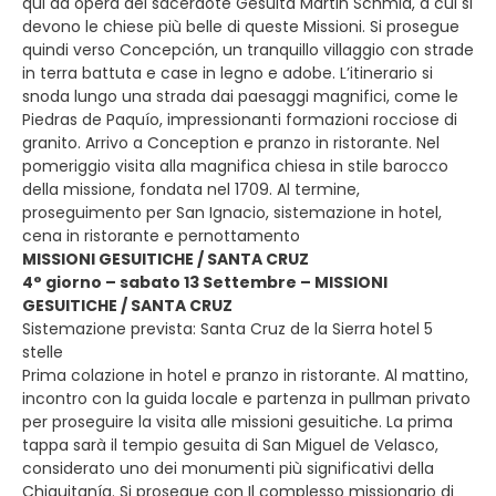
qui ad opera del sacerdote Gesuita Martin Schmid, a cui si
devono le chiese più belle di queste Missioni. Si prosegue
quindi verso Concepción, un tranquillo villaggio con strade
in terra battuta e case in legno e adobe. L’itinerario si
snoda lungo una strada dai paesaggi magnifici, come le
Piedras de Paquío, impressionanti formazioni rocciose di
granito. Arrivo a Conception e pranzo in ristorante. Nel
pomeriggio visita alla magnifica chiesa in stile barocco
della missione, fondata nel 1709. Al termine,
proseguimento per San Ignacio, sistemazione in hotel,
cena in ristorante e pernottamento
MISSIONI GESUITICHE / SANTA CRUZ
4° giorno – sabato 13 Settembre – MISSIONI
GESUITICHE / SANTA CRUZ
Sistemazione prevista: Santa Cruz de la Sierra hotel 5
stelle
Prima colazione in hotel e pranzo in ristorante. Al mattino,
incontro con la guida locale e partenza in pullman privato
per proseguire la visita alle missioni gesuitiche. La prima
tappa sarà il tempio gesuita di San Miguel de Velasco,
considerato uno dei monumenti più significativi della
Chiquitanía. Si prosegue con Il complesso missionario di