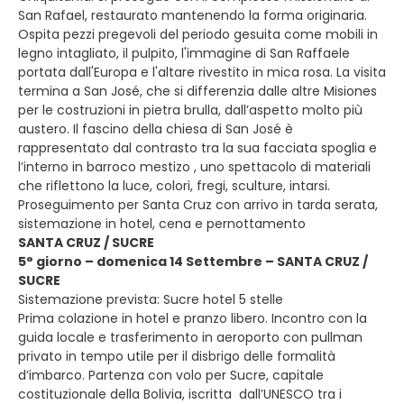
San Rafael, restaurato mantenendo la forma originaria.
Ospita pezzi pregevoli del periodo gesuita come mobili in
legno intagliato, il pulpito, l'immagine di San Raffaele
portata dall'Europa e l'altare rivestito in mica rosa. La visita
termina a San José, che si differenzia dalle altre Misiones
per le costruzioni in pietra brulla, dall’aspetto molto più
austero. Il fascino della chiesa di San José è
rappresentato dal contrasto tra la sua facciata spoglia e
l’interno in barroco mestizo , uno spettacolo di materiali
che riflettono la luce, colori, fregi, sculture, intarsi.
Proseguimento per Santa Cruz con arrivo in tarda serata,
sistemazione in hotel, cena e pernottamento
SANTA CRUZ / SUCRE
5° giorno – domenica 14 Settembre – SANTA CRUZ /
SUCRE
Sistemazione prevista: Sucre hotel 5 stelle
Prima colazione in hotel e pranzo libero. Incontro con la
guida locale e trasferimento in aeroporto con pullman
privato in tempo utile per il disbrigo delle formalità
d’imbarco. Partenza con volo per Sucre, capitale
costituzionale della Bolivia, iscritta dall’UNESCO tra i