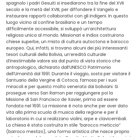
spagnolo i padri Gesuiti si insediarono tra la fine del XVII
secolo e la metà del XVIII, per diffondere il Vangelo e
instaurare rapporti collaborativi con gli indigeni. In questo
luogo vicino al confine brasiliano e un tempo
difficilmente accessibile, si sviluppò un’architettura
religiosa unica al mondo. Missionari e indios costruirono
chiese superbe, un misto di cultura autoctona e barocco
europeo. Qui, infatti, si trovano alcuni dei più interessanti
tesori culturali della Bolivia, un’eredità culturale
d’inestimabile valore sia dal punto di vista storico che
antropologico, dichiarato dall’UNESCO Patrimonio
dell’Umanità dal 1991. Durante il viaggio, sosta per visitare il
Santuario della Vergine di Cotoca, famosa per i suoi
miracoli e per questo molto venerata dai boliviani. Si
prosegue verso San Ramon per raggiungere poi la
Missione di San Francisco de Xavier, prima ad essere
fondata nel 1691. La missione è nota anche per aver dato
vita alla prima scuola di musica della regione e per il
laboratorio in cui si realizzano violini, arpe e clavicembali.
La chiesa è stata costruita in stile “barocco meticcio”
(barroco mestizo), una forma artistica che nasce proprio