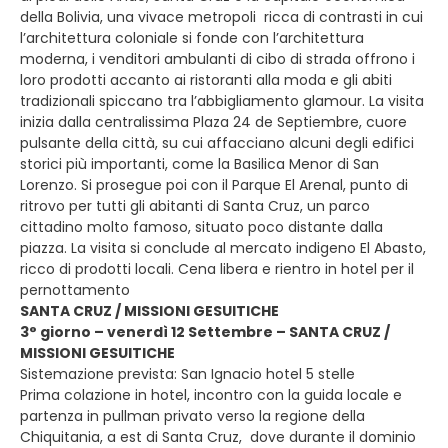
della Bolivia, una vivace metropoli ricca di contrasti in cui
l’architettura coloniale si fonde con l’architettura
moderna, i venditori ambulanti di cibo di strada offrono i
loro prodotti accanto ai ristoranti alla moda e gli abiti
tradizionali spiccano tra l’abbigliamento glamour. La visita
inizia dalla centralissima Plaza 24 de Septiembre, cuore
pulsante della città, su cui affacciano alcuni degli edifici
storici più importanti, come la Basilica Menor di San
Lorenzo. Si prosegue poi con il Parque El Arenal, punto di
ritrovo per tutti gli abitanti di Santa Cruz, un parco
cittadino molto famoso, situato poco distante dalla
piazza. La visita si conclude al mercato indigeno El Abasto,
ricco di prodotti locali. Cena libera e rientro in hotel per il
pernottamento
SANTA CRUZ / MISSIONI GESUITICHE
3° giorno – venerdì 12 Settembre – SANTA CRUZ /
MISSIONI GESUITICHE
Sistemazione prevista: San Ignacio hotel 5 stelle
Prima colazione in hotel, incontro con la guida locale e
partenza in pullman privato verso la regione della
Chiquitania, a est di Santa Cruz, dove durante il dominio