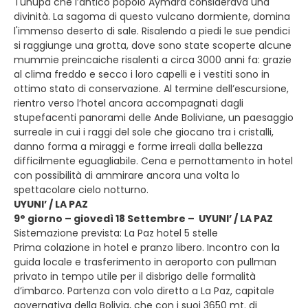
Tunupa che l’antico popolo Aymarà considerava una
divinità. La sagoma di questo vulcano dormiente, domina
l'immenso deserto di sale. Risalendo a piedi le sue pendici
si raggiunge una grotta, dove sono state scoperte alcune
mummie preincaiche risalenti a circa 3000 anni fa: grazie
al clima freddo e secco i loro capelli e i vestiti sono in
ottimo stato di conservazione. Al termine dell’escursione,
rientro verso l’hotel ancora accompagnati dagli
stupefacenti panorami delle Ande Boliviane, un paesaggio
surreale in cui i raggi del sole che giocano tra i cristalli,
danno forma a miraggi e forme irreali dalla bellezza
difficilmente eguagliabile. Cena e pernottamento in hotel
con possibilità di ammirare ancora una volta lo
spettacolare cielo notturno.
UYUNI’ / LA PAZ
9° giorno – giovedì 18 Settembre – UYUNI’ / LA PAZ
Sistemazione prevista: La Paz hotel 5 stelle
Prima colazione in hotel e pranzo libero. Incontro con la
guida locale e trasferimento in aeroporto con pullman
privato in tempo utile per il disbrigo delle formalità
d’imbarco. Partenza con volo diretto a La Paz, capitale
governativa della Bolivia, che con i suoi 3650 mt. di