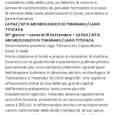
cosiddetta Valle della Luna, un labirinto di canyon e
pinnacoli caratterizzato da peculiari formazioni rocciose.
Al termine delle visite sistemazione in hotel, cena libera e
pernottamento
LA PAZ / SITO ARCHEOLOGICO DI TIWANAKU / LAGO
TITICACA
10° giorno – venerdì 19 Settembre – LA PAZ / SITO
ARCHEOLOGICO DI TIWANAKU / LAGO TITICACA
Sistemazione prevista: Lago Titicaca loc.Copacabana
hotel 4 stelle
Prima colazione in hotel e pranzo in ristorante. Al mattino,
incontro con la guida locale e partenza in pullman privato
percorrendo per circa settanta chilometri i grandi spazi
dell’altopiano boliviano in direzione del sito archeologico di
Tiahuanaco o Tiwanaku “la Città degli Dèi”, che ospita le
affascinanti rovine di una delle più grandi capitali
dell’America preispanica. Nata come piccolo
insediamento agricolo, Tiwanaku divenne rapidamente
una città fiorente, evolvendo in un vero e proprio stato
verso il 300 d.C. e affermandosi anche come importante
centro cerimoniale delle Ande meridionali. Al suo apice,