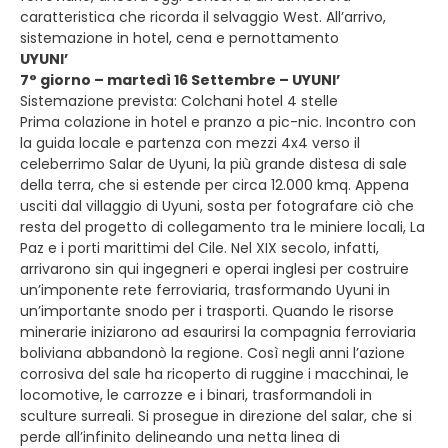
caratteristica che ricorda il selvaggio West. All’arrivo,
sistemazione in hotel, cena e pernottamento
UYUNI’
7° giorno – martedì 16 Settembre – UYUNI’
Sistemazione prevista: Colchani hotel 4 stelle
Prima colazione in hotel e pranzo a pic-nic. Incontro con
la guida locale e partenza con mezzi 4x4 verso il
celeberrimo Salar de Uyuni, la più grande distesa di sale
della terra, che si estende per circa 12.000 kmq. Appena
usciti dal villaggio di Uyuni, sosta per fotografare ciò che
resta del progetto di collegamento tra le miniere locali, La
Paz e i porti marittimi del Cile. Nel XIX secolo, infatti,
arrivarono sin qui ingegneri e operai inglesi per costruire
un’imponente rete ferroviaria, trasformando Uyuni in
un’importante snodo per i trasporti. Quando le risorse
minerarie iniziarono ad esaurirsi la compagnia ferroviaria
boliviana abbandonò la regione. Così negli anni l’azione
corrosiva del sale ha ricoperto di ruggine i macchinai, le
locomotive, le carrozze e i binari, trasformandoli in
sculture surreali. Si prosegue in direzione del salar, che si
perde all’infinito delineando una netta linea di