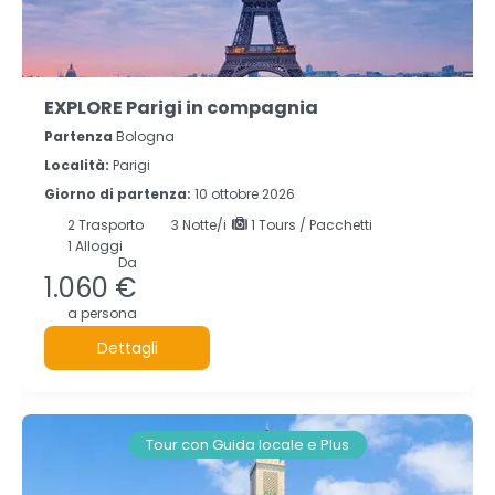
EXPLORE Parigi in compagnia
Partenza
Bologna
Località:
Parigi
Giorno di partenza:
10 ottobre 2026
2
Trasporto
3
Notte/i
1 Tours / Pacchetti
1 Alloggi
Da
1.060 €
a persona
Dettagli
Tour con Guida locale e Plus