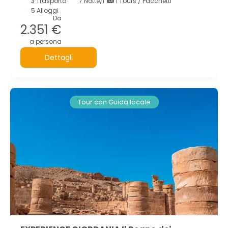
3
Trasporto
7
Notte/i
1 Tours / Pacchetti
5 Alloggi
Da
2.351 €
a persona
Dettagli
Tour con Guida locale