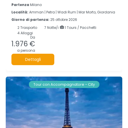
Partenza
Milano
Località:
Amman |
Petra |
Wadi Rum |
Mar Morto, Giordania
Giorno di partenza:
25 ottobre 2026
2
Trasporto
7
Notte/i
1 Tours / Pacchetti
4 Alloggi
Da
1.976 €
a persona
Dettagli
Tour con Accompagnatore - City