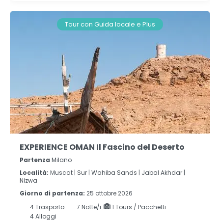
Tour con Guida locale e Plus
EXPERIENCE OMAN Il Fascino del Deserto
Partenza
Milano
Località:
Muscat |
Sur |
Wahiba Sands |
Jabal Akhdar |
Nizwa
Giorno di partenza:
25 ottobre 2026
4
Trasporto
7
Notte/i
1 Tours / Pacchetti
4 Alloggi