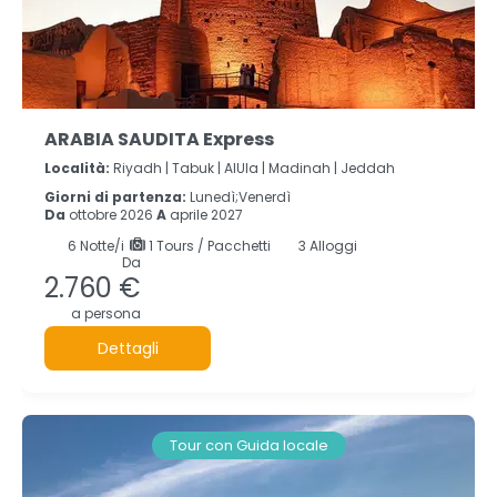
ARABIA SAUDITA Express
Località:
Riyadh |
Tabuk |
AlUla |
Madinah |
Jeddah
Giorni di partenza:
Lunedì;Venerdì
Da
ottobre 2026
A
aprile 2027
6
Notte/i
1 Tours / Pacchetti
3 Alloggi
Da
2.760 €
a persona
Dettagli
Tour con Guida locale