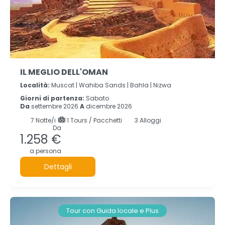
IL MEGLIO DELL'OMAN
Località:
Muscat |
Wahiba Sands |
Bahla |
Nizwa
Giorni di partenza:
Sabato
Da
settembre 2026
A
dicembre 2026
7
Notte/i
1 Tours / Pacchetti
3 Alloggi
Da
1.258 €
a persona
Dettagli
Tour con Guida locale e Plus