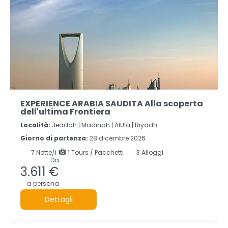
EXPERIENCE ARABIA SAUDITA Alla scoperta
dell'ultima Frontiera
Località:
Jeddah |
Madinah |
AlUla |
Riyadh
Giorno di partenza:
28 dicembre 2026
7
Notte/i
1 Tours / Pacchetti
3 Alloggi
Da
3.611 €
a persona
Dettagli