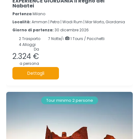
EXPERIENCE GIORDANIA Il Regno dei
Nabatei
Partenza
Milano
Località:
Amman |
Petra |
Wadi Rum |
Mar Morto, Giordania
Giorno di partenza:
30 dicembre 2026
2
Trasporto
7
Notte/i
1 Tours / Pacchetti
4 Alloggi
Da
2.324 €
a persona
Dettagli
Tour minimo 2 persone