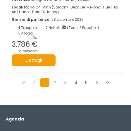
Località:
Ho Chi Minh (Saigon) |
Delta Del Mekong |
Hue |
Hoi
An |
Hanoi |
Baia Di Halong
Giorno di partenza:
28 dicembre 2026
4
Trasporto
7
Notte/i
1 Tours / Pacchetti
5 Alloggi
Da
3.786 €
a persona
Dettagli
1
2
3
4
5
Agenzia