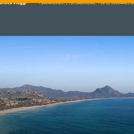
arioca Viaggi
+390141831957 / PER EMERGENZE: +39 02 39864425 W