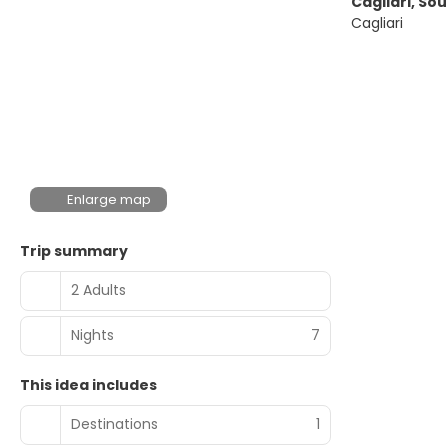
Cagliari, So
Cagliari
Enlarge map
Trip summary
2 Adults
Nights
7
This idea includes
Destinations
1