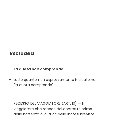
Excluded
La quota non comprende:
tutto quanto non espressamente indicato ne
"la quota comprende"
RECESSO DEL VIAGGIATORE (ART. 10) — Il
viaggiatore che receda dal contratto prima
della partenza al di fuori delle ipotesi previste