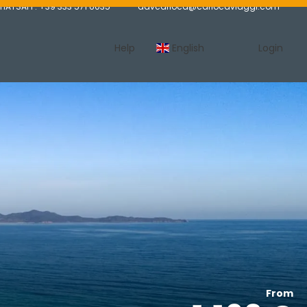
HATSAPP: +39 333 571 6035
advcarioca@cariocaviaggi.com
Help
English
Login
From