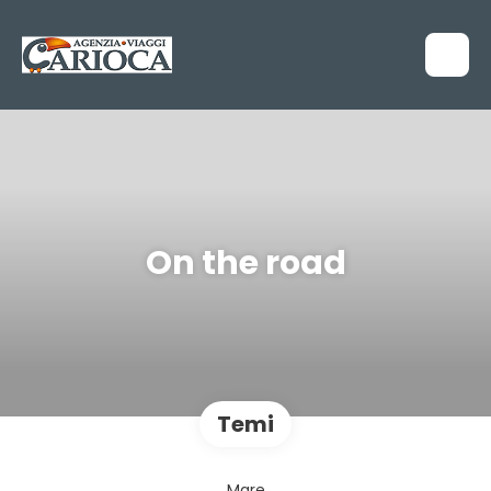
On the road
Temi
Mare