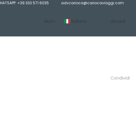
HATSAPP: +39 333 571 6035
advcarioca@cariocaviaggi.com
Aiuto
Italiano
Accedi
Condividi