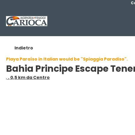
C
Indietro
Playa Paraíso in Italian would be "Spiaggia Paradiso".
Bahia Principe Escape Tene
,
, 0,5 km da Centro