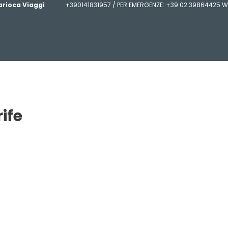
arioca Viaggi
+390141831957 / PER EMERGENZE: +39 02 39864425 W
rife