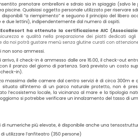
nsentito prenotare ombrelloni e sdraio sia in spiaggia (salvo le
ea piscine. Qualsiasi oggetto personale utilizzato per riservare s
no disponibili “a riempimento” e seguono il principio del liber
 e due lettini), indipendentemente dal numero di ospiti.
o
EcoResort ha ottenuto la certificazione AIC (Associazio
curezza e qualità nella preparazione dei piatti dedicati agli o
 da noi potrà gustare menù senza glutine curati con attenzione, 
ali non sono ammessi.
 di arrivo, il check-in è ammesso dalle ore 16.00, il check-out entro
con il pranzo del giorno di partenza. Sarà previsto un costo su
 check-in).
nza massima delle camere dal centro servizi è di circa 300m e qu
è situata all’interno di un parco naturale protetto, non è pre
o l’ecosistema locale, la vicinanza al mare e la tipologia natura
soggiorno si potrebbe verificare un innalzamento del tasso di umid
i di numeriche più elevate, è disponibile anche una tensostruttu
à di utilizzare l’anfiteatro (350 persone)