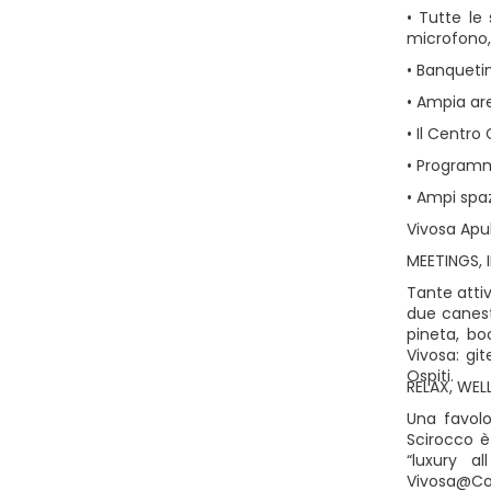
• Tutte le
microfono, 
• Banqueti
• Ampia are
• Il Centro
• Programm
• Ampi spaz
Vivosa Apul
MEETINGS, 
Tante attiv
due canest
pineta, bo
Vivosa: git
Ospiti.
RELAX, WEL
Una favolo
Scirocco è
“luxury a
Vivosa@Coc