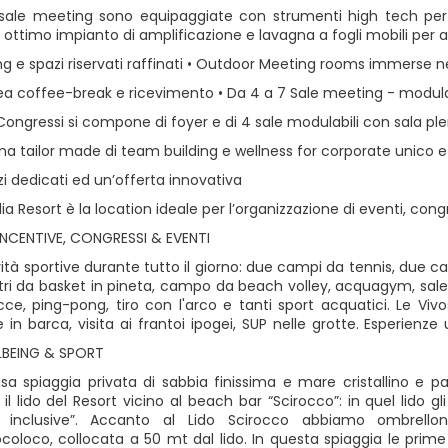
 sale meeting sono equipaggiate con strumenti high tech per 
ottimo impianto di amplificazione e lavagna a fogli mobili per a
ng e spazi riservati raffinati • Outdoor Meeting rooms immerse n
a coffee-break e ricevimento • Da 4 a 7 Sale meeting - modulabil
 Congressi si compone di foyer e di 4 sale modulabili con sala p
a tailor made di team building e wellness for corporate unico e
i dedicati ed un’offerta innovativa
ia Resort è la location ideale per l’organizzazione di eventi, co
INCENTIVE, CONGRESSI & EVENTI
ità sportive durante tutto il giorno: due campi da tennis, due ca
ri da basket in pineta, campo da beach volley, acquagym, sale fi
cce, ping-pong, tiro con l'arco e tanti sport acquatici. Le Vivo
e in barca, visita ai frantoi ipogei, SUP nelle grotte. Esperienze
LBEING & SPORT
sa spiaggia privata di sabbia finissima e mare cristallino e pa
 il lido del Resort vicino al beach bar “Scirocco”: in quel lido
ll inclusive”. Accanto al Lido Scirocco abbiamo ombrello
oloco, collocata a 50 mt dal lido. In questa spiaggia le prime f