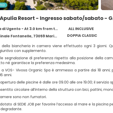
TED
Apulia Resort - Ingresso sabato/sabato -
i Ugento - At 3.0 km from the centre
ALL INCLUSIVE
DOPPIA CLASSIC
ontanelle, 73059 Marina di Ugento, Puglia, Marina di Ugento 73059
o della biancheria in camera viene effettuato ogni 3 giorni. Q
ggiuntivo con supplemento.
ale segnalazione di preferenza rispetto alla posizione della c
itto né garantisce la preferenza medesima.
o a VOS- Vivosa Organic Spa è ammesso a partire dai 18 anni; p
16 anni.
i apertura delle piscine è dalle ore 09.00 alle ore 19.00; il servizio
sentito circolare all’interno della struttura con bici, pattini, monop
 camere sono non fumatori.
 è dotato di SEDIE JOB per favorire l’accesso al mare e la piscina pe
 degradante.