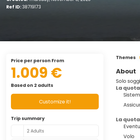
Ref ID:
38719173
Themes
price per person From
1.009 €
About
Solo sogg
Based on 2 adults
La quota
Sistem
Customize it!
Assicu
Trip summary
La quota
Eventua
2 Adults
Volo