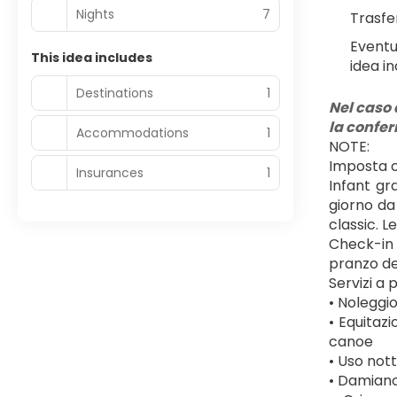
Nights
7
Trasfe
Eventu
This idea includes
idea in
Destinations
1
Nel caso 
la confe
Accommodations
1
NOTE:
Imposta c
Insurances
1
Infant gr
giorno da
classic. L
Check-in d
pranzo de
Servizi a
• Noleggi
• Equitazi
canoe
• Uso nott
• Damiano’