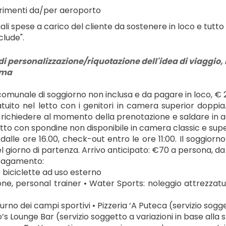
rimenti da/per aeroporto
ali spese a carico del cliente da sostenere in loco e tutto
clude".
di personalizzazione/riquotazione dell'idea di viaggio, r
rma
omunale di soggiorno non inclusa e da pagare in loco, € 2
atuito nel letto con i genitori in camera superior doppia
 richiedere al momento della prenotazione e saldare in age
etto con spondine non disponibile in camera classic e supe
alle ore 16.00, check-out entro le ore 11:00. Il soggiorno 
l giorno di partenza. Arrivo anticipato: €70 a persona, da
 pagamento:
o biciclette ad uso esterno
one, personal trainer • Water Sports: noleggio attrezzatura, 
urno dei campi sportivi • Pizzeria ‘A Puteca (servizio sogge
s Lounge Bar (servizio soggetto a variazioni in base alla 