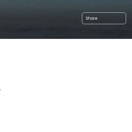
Share
o