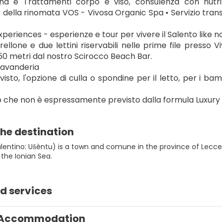
na e Trattamenti corpo e viso, consulenza con nutrizi
o della rinomata VOS - Vivosa Organic Spa • Servizio transfe
xperiences - esperienze e tour per vivere il Salento like n
llone e due lettini riservabili nelle prime file presso Vi
 50 metri dal nostro Scirocco Beach Bar.
 lavanderia
isto, l'opzione di culla o spondine per il letto, per i bamb
iò che non è espressamente previsto dalla formula Luxury
he destination
entino: Ušèntu) is a town and comune in the province of Lecce, A
the Ionian Sea.
d services
Accommodation