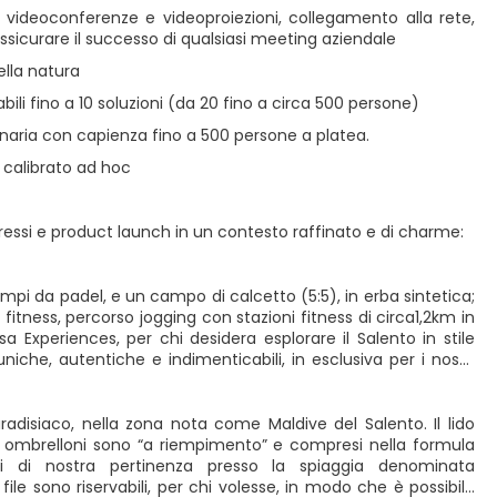
videoconferenze e videoproiezioni, collegamento alla rete,
ssicurare il successo di qualsiasi meeting aziendale
ella natura
i fino a 10 soluzioni (da 20 fino a circa 500 persone)
lenaria con capienza fino a 500 persone a platea.
 calibrato ad hoc
ngressi e product launch in un contesto raffinato e di charme:
mpi da padel, e un campo di calcetto (5:5), in erba sintetica;
tness, percorso jogging con stazioni fitness di circa1,2km in
sa Experiences, per chi desidera esplorare il Salento in stile
 uniche, autentiche e indimenticabili, in esclusiva per i nostri
radisiaco, nella zona nota come Maldive del Salento. Il lido
 gli ombrelloni sono “a riempimento” e compresi nella formula
ni di nostra pertinenza presso la spiaggia denominata
ile sono riservabili, per chi volesse, in modo che è possibile