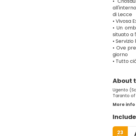
• Criosau
all'intern
di Lecce
• Vivosa E
• Un ombre
situato a
• Servizio
• Ove prev
giorno
• Tutto c
About t
Ugento (Sal
Taranto of 
More info
Include
23