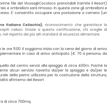
 prime file del Vivosa@Cocoloco prenotabili tramite il Resort)
draio e ombrelloni sarà rimosso. In queste zone gli ombrelloni e
o accesso. E’ consentito occupare una postazione a camera (un
ne Italiana Celiachia)
, riconoscimento che garantisce la
spiti celiaci. Grazie a questa certificazione, chi sceglie di
nel rispetto dei più alti standard di sicurezza alimentare.
 le ore 11:00. Il soggiorno inizia con la cena del giorno di arrivo
pplementare in caso di arrivo anticipato (€ 70 a persona, da
ella dal centro servizi alla spiaggia di circa 400m. Poiché la
sente alcun servizio navetta da/per la spiaggia e da/per le
le della pietra utilizzata per la costruzione della struttura,
ità all’interno del Resort
ra di circa 700mq.