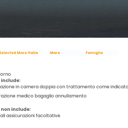
Selected Mare Italia
Mare
Famiglia
iorno
 include:
azione in camera doppia con trattamento come indicat
razione medico bagaglio annullamento
 non include:
li assicurazioni facoltative