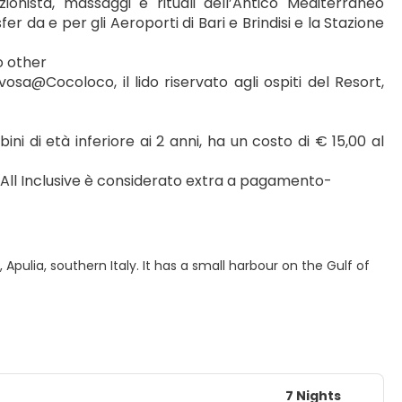
onista, massaggi e rituali dell’Antico Mediterraneo 
r da e per gli Aeroporti di Bari e Brindisi e la Stazione 
o other
vosa@Cocoloco, il lido riservato agli ospiti del Resort, 
ini di età inferiore ai 2 anni, ha un costo di € 15,00 al 
 All Inclusive è considerato extra a pagamento- 
pulia, southern Italy. It has a small harbour on the Gulf of
7 Nights