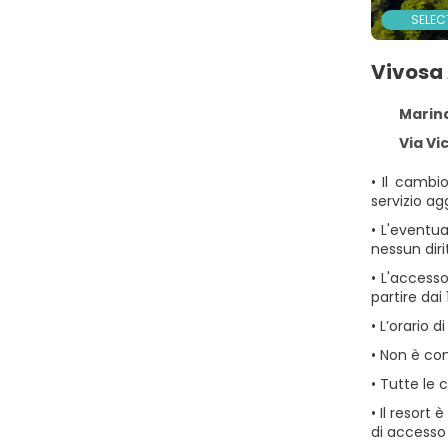
SELEC
Vivosa 
Marina d
Via Vicinale F
• Il cambi
servizio a
• L'eventu
nessun dir
• L'access
partire dai 
• L’orario d
• Non è con
• Tutte le
• Il resort
di accesso