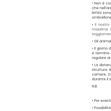
• Non è co
che nell’ar
lettini so
ombrellone
•
Il nostr
massima si
soggiornare
• Gli anim
• Il giorno
e termina 
regolare al
• La dista
struttura 
camere. Dat
durante il 
N.B.
• Per event
• Possibilit