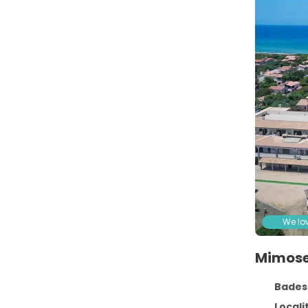
We lov
Mimose
Badesi
Localit