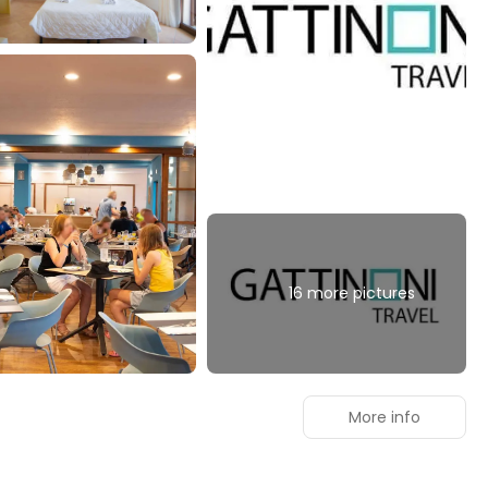
16 more pictures
More info