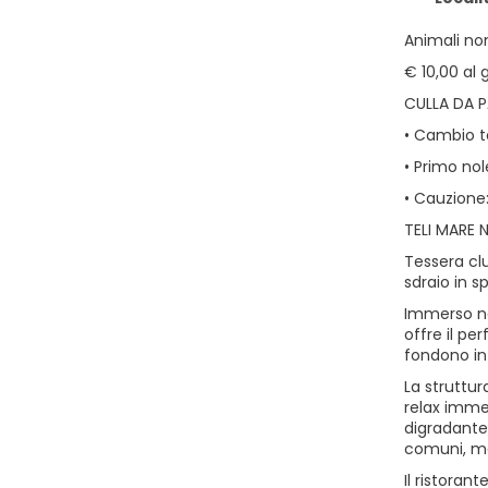
Animali no
€ 10,00 al 
CULLA DA 
• Cambio te
• Primo no
• Cauzione:
TELI MARE 
Tessera clu
sdraio in s
Immerso ne
offre il pe
fondono in
La struttur
relax immer
digradante,
comuni, mar
Il ristoran