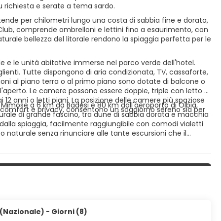
su richiesta e serate a tema sardo.
stende per chilometri lungo una costa di sabbia fine e dorata,
 Club, comprende ombrelloni e lettini fino a esaurimento, con
aturale bellezza del litorale rendono la spiaggia perfetta per le
e e le unità abitative immerse nel parco verde dell'hotel.
lienti. Tutte dispongono di aria condizionata, TV, cassaforte,
ioni al piano terra o al primo piano sono dotate di balcone o
ll'aperto. Le camere possono essere doppie, triple con letto o
 12 anni o letti piani. La posizione delle camere più spaziose
le Mimose a 6 km da Badesi e 80 km dall'aeroporto di Olbia,
ire comfort e privacy, consentono un soggiorno sereno sia per
urale di grande fascino, tra dune di sabbia dorata e macchia
 dalla spiaggia, facilmente raggiungibile con comodi vialetti
to naturale senza rinunciare alle tante escursioni che il
(Nazionale) - Giorni (8)