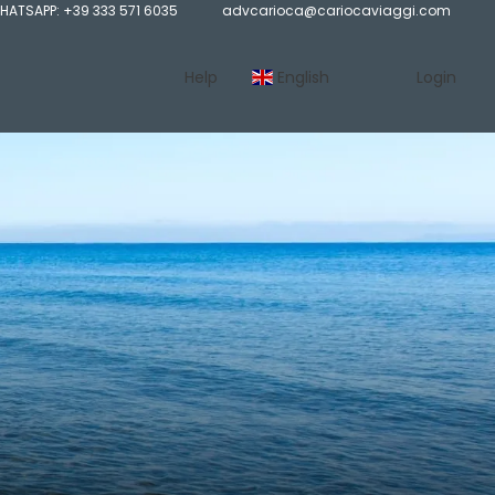
HATSAPP: +39 333 571 6035
advcarioca@cariocaviaggi.com
Help
English
Login