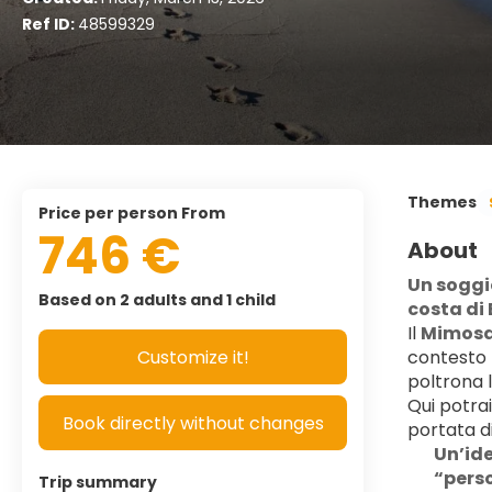
Ref ID:
48599329
Themes
price per person From
746 €
About
Un soggio
Based on 2 adults and 1 child
costa di
Il 
Mimosa 
Customize it!
contesto 
poltrona l
Qui potrai
Book directly without changes
portata d
Un’ide
“perso
Trip summary