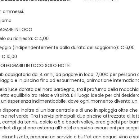
n ammessi.
giorno
PAGARE IN LOCO
lo su richiesta: € 4,00
leggio (indipendentemente dalla durata del soggiorno): € 6,00
 € 10,00
NOLEGGIABILI IN LOCO SOLO HOTEL
b obbligatoria dai 4 anni, da pagare in loco: 7,00€ per persona a
piaggia e in piscina fino ad esaurimento, animazione internazionale
lla luce dorata del nord Sardegna, tra il profumo della macchia
rfetto equilibrio tra relax e vitalità. È il luogo ideale per chi d
 un'esperienza indimenticabile, dove ogni momento diventa un 
a dispone inoltre di un bar centrale e di uno in spiaggia oltre che
se nel verde. Tra i servizi principali: due piscine attrezzate di l
 campi da tennis, calcio a 5 e beach volley, area giochi per bam
ket di gestione esterna all'hotel e servizio escursioni per scopr
te climatizzato, propone un servizio a buffet con acqua, vino e so