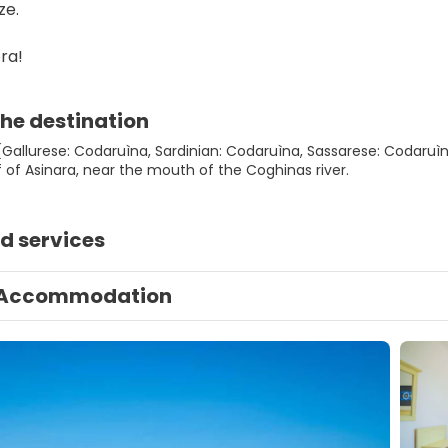
ze.
ra!
he destination
 (Gallurese: Codaruìna, Sardinian: Codaruìna, Sassarese: Codaruì
 of Asinara, near the mouth of the Coghinas river.
d services
Accommodation