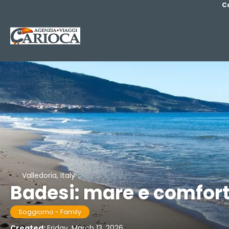
C
Valledoria, Italy
Badesi: mare e comfor
Soggiorno - Family
Created:
Friday, March 13, 2026