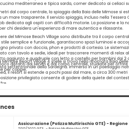
a cucina mediterranea e tipica sarda, corner dedicato ai celiaci 
metri dal corpo centrale, la spiaggia della Baia delle Mimose si e
un mare trasparente. Il servizio spiaggia, incluso nella Tessera
ob dedicata agli ospiti con difficoltà motorie. La posizione e la n
per chi desidera un'esperienza di mare autentica e rilassante.
re del Mimose Beach Village sono distribuite tra il corpo central
 stile semplice e funzionale, garantiscono spazi luminosi e accog
gno privato con doccia, phon e prodotti di cortesia. Le sistemaz
ato con tavolo e sedie, ideali per trascorrere momenti di relax a
tto aggiunto e quadruple con letto a castello per bambini dai 3 ai
a Mimose Beach Village 4 stelle si trova nella rinomata Baia del
poco distanti dai servizi e dal corpo centrale, studiate per offr
osta settentrionale della Sardegna. Immerso in un paesaggio nat
he per coppie.
a, il resort si estende a pochi passi dal mare, a circa 300 metri
 posizione privilegiata consente di godere della quiete del contes
ffre.
ances
Assicurazione (Polizza Multirischio GTE) - Regione 
T012/2022 GT3
-
Polizza Multirischio GTE