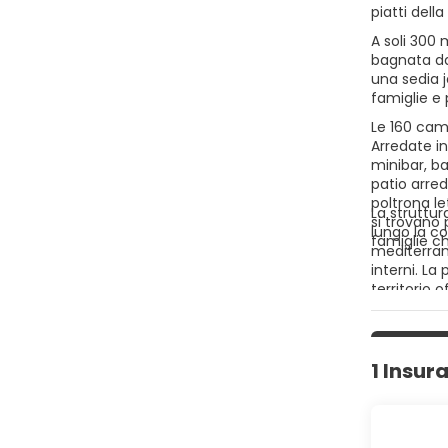
piatti dell
A soli 300 
bagnata da 
una sedia j
famiglie e 
Le 160 came
Arredate in
minibar, ba
patio arred
poltrona le
La struttur
si trovano 
lungo la c
famiglie c
mediterrane
interni. La
territorio o
1 Insur