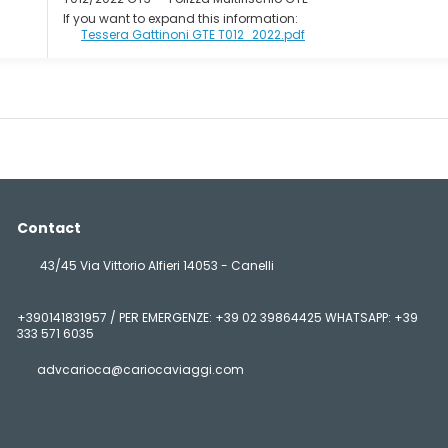
If you want to expand this information:
Tessera Gattinoni GTE T012_2022.pdf
Contact
43/45 Via Vittorio Alfieri 14053 - Canelli
+390141831957 / PER EMERGENZE: +39 02 39864425 WHATSAPP: +39
333 571 6035
advcarioca@cariocaviaggi.com