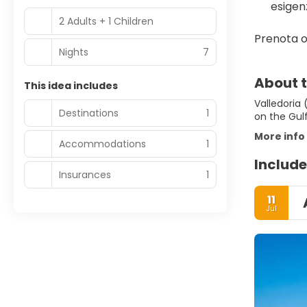
esigen
2 Adults + 1 Children
Prenota o
Nights
7
About t
This idea includes
Valledoria
Destinations
1
on the Gulf
More info
Accommodations
1
Include
Insurances
1
11
Jul