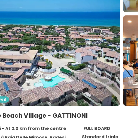
e it
 Beach Village - GATTINONI
 - At 2.0 km from the centre
FULL BOARD
Standard tripla
à Baia Delle Mimose, Badesi 07030