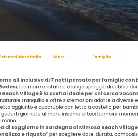
Selected Mare Italia
Mare
Famiglia
rno all inclusive di 7 notti pensato per famiglie con b
 Badesi
, tra mare cristallino e lunga spiaggia di sabbia do
Beach Village è la scelta ideale per chi cerca vacanz
naturale tranquillo e offre sistemazioni adatte a diverse e
etto aggiunto e quadruple con letto a castello per bambini d
 goderti giornate al mare insieme ai tuoi bambini, momenti di
i mano.
a di soggiorno in Sardegna al Mimosa Beach Village
nalizza e riquota
” per scegliere date, durata, composizio