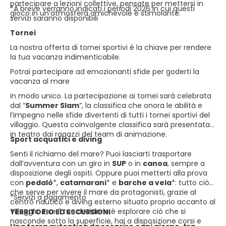
partecipare a lezioni collettive, pensate per mettersi in
*A breve verranno indicati i periodi 2026 in cui questi
gioco in un’atmosfera amichevole e stimolante.
servizi saranno disponibili
Tornei
La nostra offerta di tornei sportivi è la chiave per rendere
la tua vacanza indimenticabile.
Potrai partecipare ad emozionanti sfide per goderti la
vacanza al mare
in modo unico. La partecipazione ai tornei sarà celebrata
dal “
Summer Slam
”, la classifica che onora le abilità e
l’impegno nelle sfide divertenti di tutti i tornei sportivi del
villaggio. Questa coinvolgente classifica sarà presentata
in teatro dai ragazzi del team di animazione.
Sport acquatici e diving
Senti il richiamo del mare? Puoi lasciarti trasportare
dall’avventura con un giro in
SUP
o in
canoa
, sempre a
disposizione degli ospiti. Oppure puoi metterti alla prova
con
pedalò
*,
catamarani
* e
barche a vela
*: tutto ciò
che serve per vivere il mare da protagonisti, grazie al
*Servizi a pagamento
centro nautico e diving esterno situato proprio accanto al
Villaggio. E se il tuo desiderio è esplorare ciò che si
TERRITORIO ED ESCURSIONI
nasconde sotto la superficie, hai a disposizione corsi e