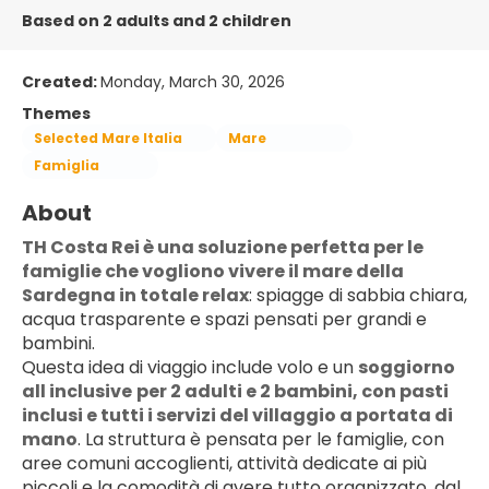
Based on 2 adults and 2 children
Created:
Monday, March 30, 2026
Themes
Selected Mare Italia
Mare
Famiglia
About
TH Costa Rei è una soluzione perfetta per le 
famiglie che vogliono vivere il mare della 
Sardegna in totale relax
: spiagge di sabbia chiara, 
acqua trasparente e spazi pensati per grandi e 
bambini.
Questa idea di viaggio include volo e un 
soggiorno 
all inclusive
per 2 adulti e 2 bambini, con pasti 
inclusi e tutti i servizi del villaggio a portata di 
mano
. La struttura è pensata per le famiglie, con 
aree comuni accoglienti, attività dedicate ai più 
piccoli e la comodità di avere tutto organizzato, dal 