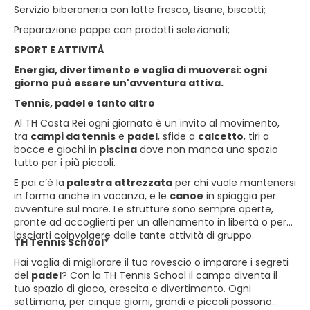
Servizio biberoneria con latte fresco, tisane, biscotti;
Preparazione pappe con prodotti selezionati;
SPORT E ATTIVITÀ
Energia, divertimento e voglia di muoversi: ogni
giorno può essere un'avventura attiva.
Tennis, padel e tanto altro
Al TH Costa Rei ogni giornata è un invito al movimento,
tra
campi da tennis
e
padel
, sfide a
calcetto
, tiri a
bocce e giochi in
piscina
dove non manca uno spazio
tutto per i più piccoli.
E poi c’è la
palestra attrezzata
per chi vuole mantenersi
in forma anche in vacanza, e le
canoe
in spiaggia per
avventure sul mare. Le strutture sono sempre aperte,
pronte ad accoglierti per un allenamento in libertà o per
lasciarti coinvolgere dalle tante attività di gruppo.
TH Tennis School*
Hai voglia di migliorare il tuo rovescio o imparare i segreti
del
padel
? Con la TH Tennis School il campo diventa il
tuo spazio di gioco, crescita e divertimento. Ogni
settimana, per cinque giorni, grandi e piccoli possono