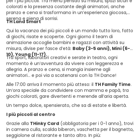
per i più piccoli. Tra menù pensati su misura, spazi sicuri e
colorati e la presenza costante degli animatori, anche
pranzo e cena si trasformano in un’esperienza giocosa,
serena e piena di sorrisi.
TH Land Smart
Qui la vacanza dei più piccoli è un mondo tutto loro, fatto
di giochi, risate e scoperte. Ogni giorno il team di
animazione accoglie bambini e ragazzi con attività su
misura, divise per fasce d’età:
Baby (3-5 anni), Mini (6-
10), Young (11-17).
Tra sport, laboratori creativi e serate in teatro, ogni
momento è un’avventura da vivere con leggerezza e
allegria. A pranzo e cena, si mangia insieme agli
animatori… e poi via a scatenarsi con la TH Dance!
Alle 17:00 arriva il momento più atteso: il
TH Family Time
.
Un’ora speciale da condividere con mamma e papà, tra
giochi colorati, gare divertenti e merende all’aria aperta.
Un tempo dolce, spensierato, che sa di estate e libertà.
I più piccoli al centro
Grazie alla
THinky Card
(obbligatoria per i 0-1 anno), trovi
in camera culla, scalda biberon, vaschetta per il bagnetto,
seggiolone al ristorante e tanto altro. In più: