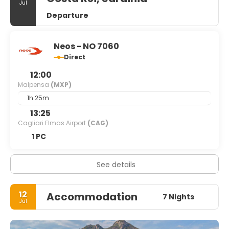
Jul
Departure
Neos - NO 7060
Direct
12:00
Malpensa
(MXP)
1h 25m
13:25
Cagliari Elmas Airport
(CAG)
1 PC
See details
12
Accommodation
7 Nights
Jul