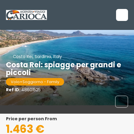
Costa Rei, Sardinia, Italy
Costa Rei: spiagge per grandi e
piccoli
Volo+Soggiorno - Family
Ref ID:
48601525
price per person From
1.463 €