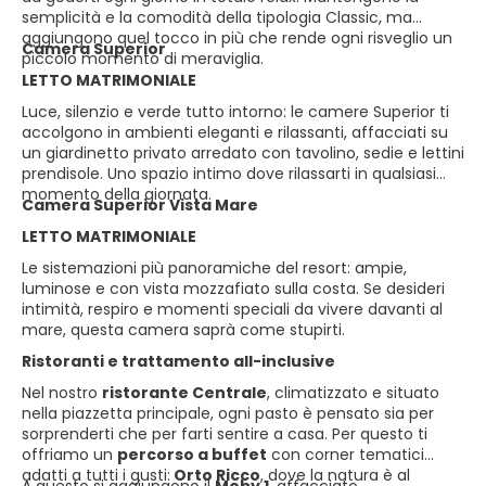
semplicità e la comodità della tipologia Classic, ma
aggiungono quel tocco in più che rende ogni risveglio un
Camera Superior
piccolo momento di meraviglia.
LETTO MATRIMONIALE
Luce, silenzio e verde tutto intorno: le camere Superior ti
accolgono in ambienti eleganti e rilassanti, affacciati su
un giardinetto privato arredato con tavolino, sedie e lettini
prendisole. Uno spazio intimo dove rilassarti in qualsiasi
momento della giornata.
Camera Superior Vista Mare
LETTO MATRIMONIALE
Le sistemazioni più panoramiche del resort: ampie,
luminose e con vista mozzafiato sulla costa. Se desideri
intimità, respiro e momenti speciali da vivere davanti al
mare, questa camera saprà come stupirti.
Ristoranti e trattamento all-inclusive
Nel nostro
ristorante Centrale
, climatizzato e situato
nella piazzetta principale, ogni pasto è pensato sia per
sorprenderti che per farti sentire a casa. Per questo ti
offriamo un
percorso a buffet
con corner tematici
adatti a tutti i gusti:
Orto Ricco
, dove la natura è al