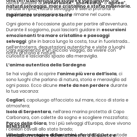
Una terra autentica da scoprire ogni giorno, tra
uscite guidate di
immersione*
,
snorkeling*
o
apnea
*.
natura selvaggia, mare cristallino e storia millenaria.
Fondali limpidi, natura selvaggia e silenzi profondi ti
regaleranno un’esperienza che rimane nel cuore.
Esperienze tra mare e terra
Ogni giorno è l’occasione giusta per partire all’avventura.
Durante il soggiorno, puoi lasciarti guidare in
escursioni
emozionanti tra mare cristallino e paesaggi
selvaggi
: gite in barca lungo la costa, tour in fuoristrada
nell’entroterra, degustazioni autentiche e visite a luoghi
Ogni esperienza è un piccolo viaggio, da vivere con
ricchi di storia e natura.
curiosità e lasciando spazio alla meraviglia.
L’anima autentica della Sardegna
Se hai voglia di scoprire
l’anima più vera dell’isola
, ci
sono luoghi che parlano di natura, storia e meraviglia ad
ogni passo. Ecco alcune
mete da non perdere
durante
la tua vacanza:
Cagliari
, capoluogo affacciato sul mare, ricco di storia e
atmosfera;
Isola di Serpentara
, nell’area marina protetta di Capo
Carbonara, con calette da sogno e scogliere mozzafiato;
Parco della Giara
, tra i più selvaggi d’Europa, dove vivono
BENESSERE
i celebri cavalli allo stato brado;
Villaggio nuragico di Barumini
, sito UNESCO e custode
Lasciati avvolgere da un’atmosfera di quiete e