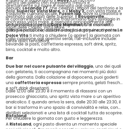
A questo si aggiungono il
Moby 1
, affacciato
centro del piatto con ingredienti freschi e
direttamente sul mare e riservato agli ospiti
genuini;
Locanda 77
, che celebra i sapori del territorio e la
delle
Superior Vista Mare
, e il
Moby 2
, con vista mare e
tradizione culinaria locale;
Fusion lab
, dove la creatività e
destinato agli ospiti delle Superior. Il
Bouganville
,
le contaminazioni culinarie trasformano ogni assaggio in
anch’esso vista mare, è riservato principalmente agli
una piccola scoperta;
Cara Mamma!
, che coccola
Se hai intolleranze o allergie segnalacelo al momento
ospiti delle Classic Vista Mare.
grandi e piccoli con ricette semplici e genuine; mentre
La
della prenotazione, abbiamo dei prodotti pensati per te.
Dolce Vita
ti invita a chiudere (o aprire!) la giornata con
Dalla colazione agli aperitivi serali, l’all-inclusive include:
tante dolci tentazioni.
bevande ai pasti, caffetteria espressa, soft drink, spritz,
birra, cocktail e molto altro.
Bar
Due bar nel cuore pulsante del villaggio
, uno dei quali
con gelateria, ti accompagnano nei momenti più dolci
della giornata. Dalla colazione al dopocena, puoi goderti
una
caffetteria espressa
sempre pronta, gelati freschi
e soft drink dissetanti.
Dalle 12:00 alle 23:30 è il momento di rilassarsi con un
prosecco ghiacciato, uno spritz vista mare o un aperitivo
analcolico. E quando arriva la sera, dalle 20:30 alle 23:30, il
bar si trasforma in uno spazio di convivialità e relax, con
distillati selezionati e una lista di cocktail tutta da scoprire.
Ristoland
Per chiudere la giornata con gusto e leggerezza.
A
RistoLand
, ogni pasto diventa un momento speciale