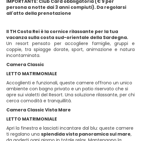
IMPORTANTE: Club Card obbligatoria (€ 9 per
persona a notte dai 3 anni compiuti). Da regolarsi
all'atto della prenotazione
Il TH Costa Rei è la cornice rilassante per la tua
vacanza sulla costa sud-orientale della Sardegna.
Un resort pensato per accogliere famiglie, gruppi e
coppie, tra spiagge dorate, sport, animazione e natura
incontaminata.
Camera Classic
LETTO MATRIMONIALE
Accoglienti e funzionali, queste camere offrono un unico
ambiente con bagno privato e un patio riservato che si
apre sui vialetti del Resort. Una soluzione rilassante, per chi
cerca comodità e tranquillità.
Camera Classic Vista Mare
LETTO MATRIMONIALE
Apri la finestra e lasciati incantare dal blu: queste camere
ti regalano una
splendida vista panoramica sul mare
,
da goderti ogni giorno in totale relax. Mantengono la