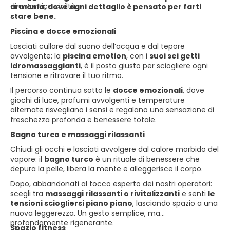
di un’antica civiltà.
armonia, dove ogni dettaglio è pensato per farti
stare bene.
Piscina e docce emozionali
Lasciati cullare dal suono dell’acqua e dal tepore
avvolgente: la
piscina emotion
, con i
suoi sei getti
idromassaggianti
, è il posto giusto per sciogliere ogni
tensione e ritrovare il tuo ritmo.
Il percorso continua sotto le
docce emozionali
, dove
giochi di luce, profumi avvolgenti e temperature
alternate risvegliano i sensi e regalano una sensazione di
freschezza profonda e benessere totale.
Bagno turco e massaggi rilassanti
Chiudi gli occhi e lasciati avvolgere dal calore morbido del
vapore: il
bagno turco
è un rituale di benessere che
depura la pelle, libera la mente e alleggerisce il corpo.
Dopo, abbandonati al tocco esperto dei nostri operatori:
scegli tra
massaggi rilassanti o rivitalizzanti
e senti
le
tensioni sciogliersi piano piano
, lasciando spazio a una
nuova leggerezza. Un gesto semplice, ma
profondamente rigenerante.
Spazio fitness