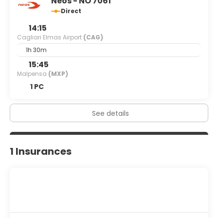
Neos - NO 7061
Direct
14:15
Cagliari Elmas Airport
(CAG)
1h 30m
15:45
Malpensa
(MXP)
1 PC
See details
1 Insurances