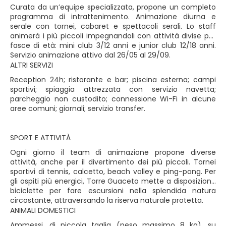
Curata da un’equipe specializzata, propone un completo
programma di intrattenimento. Animazione diurna e
serale con tornei, cabaret e spettacoli serali. Lo staff
animerà i più piccoli impegnandoli con attività divise per
fasce di età: mini club 3/12 anni e junior club 12/18 anni.
Servizio animazione attivo dal 26/05 al 29/09.
ALTRI SERVIZI
Reception 24h; ristorante e bar; piscina esterna; campi
sportivi; spiaggia attrezzata con servizio navetta;
parcheggio non custodito; connessione Wi-Fi in alcune
aree comuni; giornali; servizio transfer.
SPORT E ATTIVITÀ
Ogni giorno il team di animazione propone diverse
attività, anche per il divertimento dei più piccoli. Tornei
sportivi di tennis, calcetto, beach volley e ping-pong. Per
gli ospiti più energici, Torre Guaceto mette a disposizione
biciclette per fare escursioni nella splendida natura
circostante, attraversando la riserva naturale protetta.
ANIMALI DOMESTICI
Ammessi, di piccola taglia (peso massimo 8 kg), su