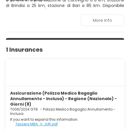
a 95 km. In treno: stazione di Carovigno a 8 km; stazione
di Brindisi a 25 km; stazione di Bari a 85 km. Disponibile
servizio transfer da/per aeroporti e stazioni ferroviarie.
More info
1 Insurances
Assicurazione (Polizza Medico Bagaglio
Annullamento - Inclusa) - Regione (Nazionale) -
Giorni (8)
T006/2024 GT8
-
Polizza Medico Bagaglio Annullamento -
Inclusa
If you want to expand this information:
Tessera MBA_V. JUR.pdf