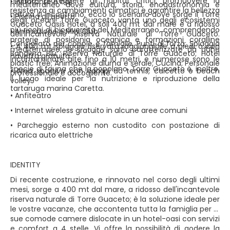
marina, proteggere gli habitat critici, promuovere la
• Ristorante e bar
mediterraneo dove cultura, storia, enogastronomia e
resistenza ai cambiamenti climatici e garantire la bellezza
natura si incontrano, ecco lo scenario dove sorge il Torre
• Piscina all’aperto
degli oceani. Torre Guaceto vanta uno degli ecosistemi
Guaceto Oasis Hotel, a soli 400 mt dal mare e a ridosso
più ricchi di biodiversità del Mediterraneo, comprendendo
• Animazione e Mini Club
dell'incantevole Riserva Naturale di Torre Guaceto.
praterie di posidonia oceanica e formazioni coralline
Consigliato per coppie e famiglie. Punti di forza: Spiaggia
• A 400 mt spiaggia riservata raggiungibile a piedi o con
mediterranee; le spiagge sono caratterizzate da dune
Bandiera Blu; Riserva Naturale di Torre Guaceto; Hotel
navetta gratuita
incontaminate alte fino a 10 metri, e numerose sono le
plastic free; Animazione diurna e serale; Cucina; Personale
specie di fauna che la popolano. Torre Guaceto è, inoltre,
• Area sportiva con campi da tennis, calcetto e beach
professionale e accogliente.
il luogo ideale per la nutrizione e riproduzione della
volley
tartaruga marina Caretta.
• Anfiteatro
• Internet wireless gratuito in alcune aree comuni
• Parcheggio esterno non custodito con postazione di
ricarica auto elettriche
IDENTITY
Di recente costruzione, e rinnovato nel corso degli ultimi
mesi, sorge a 400 mt dal mare, a ridosso dell'incantevole
riserva naturale di Torre Guaceto; è la soluzione ideale per
le vostre vacanze, che accontenta tutta la famiglia per le
sue comode camere dislocate in un hotel-oasi con servizi
e comfort a 4 stelle. Vi offre la possibilità di godere la