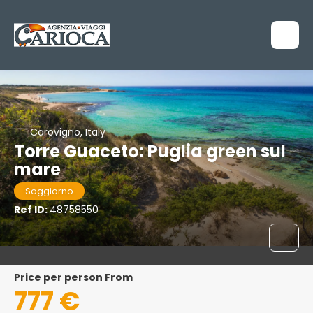
Carovigno, Italy
Torre Guaceto: Puglia green sul
mare
Soggiorno
Ref ID:
48758550
price per person From
777 €