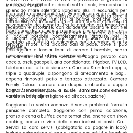
vacanza che preferite: sdraiati sotto il sole, immersi nello
MY FRIEND PLANET
splendido mare salentino Bandiera Blu, in escursioni per
Il progetto ecosostenibile di Greenblu prevede nella sua
riscoprire la storia e le bellezze culturali di questa terra. Il
rigida applicazione, l’utilizzo di buone pratiche per la
complesso è composto da un corpo centrale che ospita
salvaguardia del pianeta. Tra le pratiche più importanti
reception e ristorante, con adiacente piscina e bar. Nel
l’abolizione della plastica monouso, l’installazione di fonti
colorato giardino sono incastonate le camere, dislocate
di acqua potabile completamente gratuite per la
in blocchi separati su due piani. I giardini tutt'intorno
clientela, la fruibilità di colonnine per la ricarica di auto
rendono l’hotel una piccola oasi di pace, dove si può
elettriche.
CAMERE
passeggiare e lasciar liberi di correre i bambini, senza
preoccuparsi del traffico o dei pericoli.
Le camere sono tutte dotate di bagno privato con
doccia, asciugacapelli, aria condizionata, frigobar, TV LCD,
telefono, cassetta di sicurezza. Camere Standard: doppie,
triple o quadruple, dispongono di arredamento e bagni
appena rinnovati, patio o terrazzo attrezzato. Camere
Family Deluxe: camere con doppio ambiente e doppio
bagno, sono riservate a nuclei familiari con almeno
ATTIVITÀ E SERVIZI (alcuni servizi ed attività potrebbero
quattro ospiti paganti.
variare in base alla stagione ed all’occupazione)
Soggiorno. La vostra vacanza è senza problemi: formula
pensione completa. Soggiorno con prima colazione,
pranzo e cena a buffet; cene tematiche, anche con show
cooking; acqua e vino della casa inclusi ai pasti. Card
Servizi: La card servizi (obbligatoria da pagare in loco)