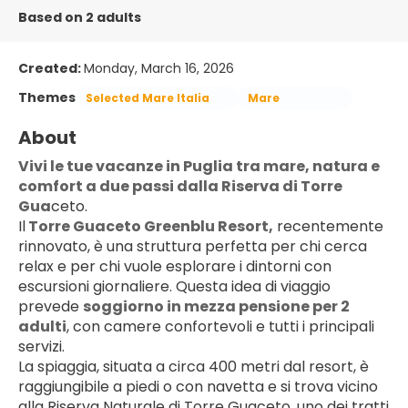
Based on 2 adults
Created:
Monday, March 16, 2026
Themes
Selected Mare Italia
Mare
About
Vivi le tue vacanze in Puglia tra mare, natura e 
comfort a due passi dalla Riserva di Torre 
Gua
ceto.
Il
 Torre Guaceto Greenblu Resort,
 recentemente 
rinnovato, è una struttura perfetta per chi cerca 
relax e per chi vuole esplorare i dintorni con 
escursioni giornaliere. Questa idea di viaggio 
prevede 
soggiorno in mezza pensione per 2 
adulti
, con camere confortevoli e tutti i principali 
servizi.
La spiaggia, situata a circa 400 metri dal resort, è 
raggiungibile a piedi o con navetta e si trova vicino 
alla Riserva Naturale di Torre Guaceto, uno dei tratti 